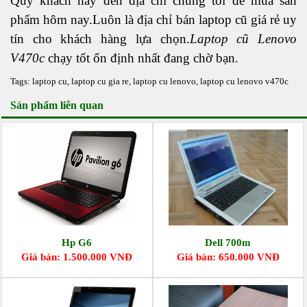
Quý khách hãy đến địa chỉ chúng tôi để mua sản
phẩm hôm nay.Luôn là địa chỉ bán
laptop cũ
giá rẻ uy
tín cho khách hàng lựa chọn.
Laptop cũ Lenovo
V470c
chạy tốt ổn định nhất đang chờ bạn.
Tags:
laptop cu
,
laptop cu gia re
,
laptop cu lenovo
,
laptop cu lenovo v470c
Sản phẩm liên quan
Hp G6
Dell 700m
Giá bán: 1.500.000 VNĐ
Giá bán: 650.000 VNĐ