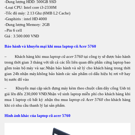
-Dung lượng HDD: 500GB SSD
-Loại CPU: Intel core i3-2330M
-Tốc độ máy: 2.13 Ghz (6MB L2 Cache)
-Graphiris : intel HD 4000
-Dung lượng Memory: 2GB
–
Pin 6 cell
Giá : 3.500.000 VNĐ
Bảo hành và khuyến mại khi mua laptop cũ Acer 5760
– Khách hàng khi mua
laptop cũ acer 5760
tại công ty sẽ được bảo hành
trong thời gian 3 tháng với tất cả các lỗi liên quan đến phần cứng laptop bao
gồm toàn bộ máy và sạc.Nhận bảo hành và sử lý cho khách hàng trong thời
gian 24h nhận máy.không bảo hành các sản phẩm có dấu hiệu bị rơi vỡ hay
bị nước đổ vào
– Khuyến mại cặp sách đựng máy kèm theo chuột cắm dây cổng Usb trị
giá lên đến 230,000 VNĐ.Nhận vệ sinh laptop miễn phí cho khách hàng khi
mua 1 laptop cũ bất kỳ .nhận thu mua
laptop cũ Acer 5760
cho khách hàng
khi có nhu cầu thanh lý lại sản phẩm.
Hình ảnh khác của laptop cũ acer 5760