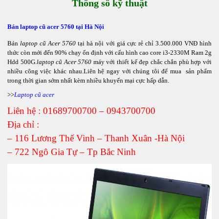
Thông số kỹ thuật
Bán laptop cũ acer 5760 tại Hà Nội
Bán
laptop cũ Acer 5760
tại hà nội với giá cực rẻ chỉ 3.500.000 VNĐ hình
thức còn mới đến 90% chạy ổn định với cấu hình cao core i3-2330M Ram 2g
Hdd 500G.
laptop cũ Acer 5760
máy với thiết kế đẹp chắc chắn phù hợp với
nhiều công việc khác nhau.Liên hệ ngay với chúng tôi để mua sản phẩm
trong thời gian sớm nhất kèm nhiều khuyến mại cực hấp dẫn.
>>
Laptop cũ acer
Liên hệ : 01689700700 – 0943700700
Địa chỉ :
– 116 Lương Thế Vinh – Thanh Xuân -Hà Nội
– 722 Ngô Gia Tự – Tp Bắc Ninh