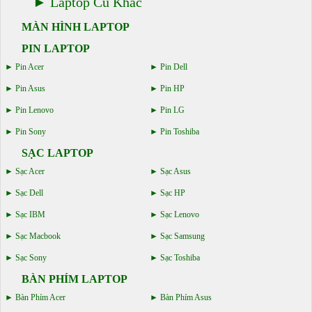
Laptop Cũ Khác
MÀN HÌNH LAPTOP
PIN LAPTOP
Pin Acer
Pin Dell
Pin Asus
Pin HP
Pin Lenovo
Pin LG
Pin Sony
Pin Toshiba
SẠC LAPTOP
Sạc Acer
Sạc Asus
Sạc Dell
Sạc HP
Sạc IBM
Sạc Lenovo
Sạc Macbook
Sạc Samsung
Sạc Sony
Sạc Toshiba
BÀN PHÍM LAPTOP
Bàn Phím Acer
Bàn Phím Asus