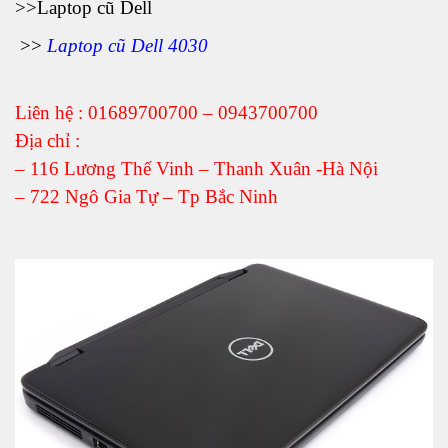
>>
Laptop cũ Dell
>>
Laptop cũ Dell 4030
Liên hệ : 01689700700 – 0943700700
Địa chỉ :
– 116 Lương Thế Vinh – Thanh Xuân -Hà Nội
– 722 Ngô Gia Tự – Tp Bắc Ninh