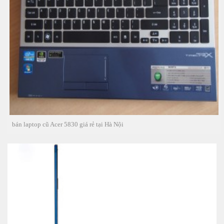
bán laptop cũ Acer 5830 giá rẻ tại Hà Nội