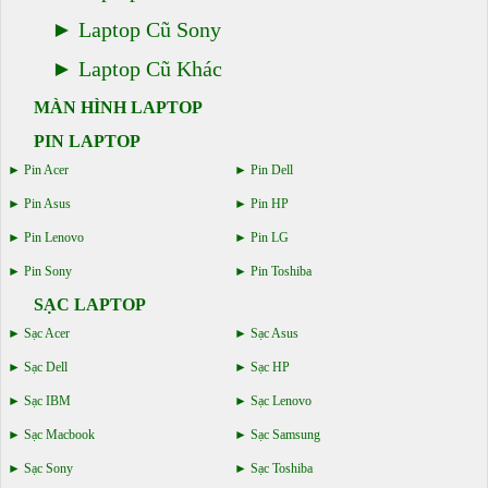
Laptop Cũ Sony
Laptop Cũ Khác
MÀN HÌNH LAPTOP
PIN LAPTOP
Pin Acer
Pin Dell
Pin Asus
Pin HP
Pin Lenovo
Pin LG
Pin Sony
Pin Toshiba
SẠC LAPTOP
Sạc Acer
Sạc Asus
Sạc Dell
Sạc HP
Sạc IBM
Sạc Lenovo
Sạc Macbook
Sạc Samsung
Sạc Sony
Sạc Toshiba