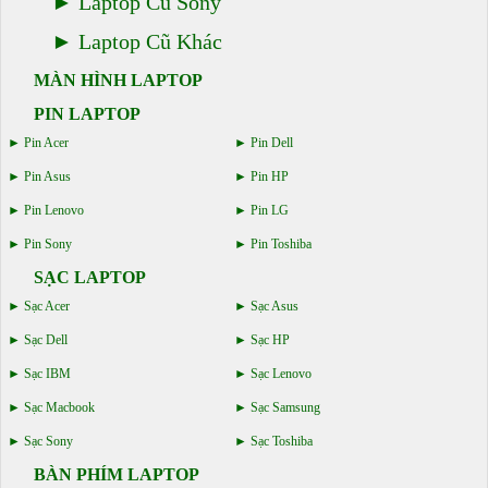
Laptop Cũ Sony
Laptop Cũ Khác
MÀN HÌNH LAPTOP
PIN LAPTOP
Pin Acer
Pin Dell
Pin Asus
Pin HP
Pin Lenovo
Pin LG
Pin Sony
Pin Toshiba
SẠC LAPTOP
Sạc Acer
Sạc Asus
Sạc Dell
Sạc HP
Sạc IBM
Sạc Lenovo
Sạc Macbook
Sạc Samsung
Sạc Sony
Sạc Toshiba
BÀN PHÍM LAPTOP