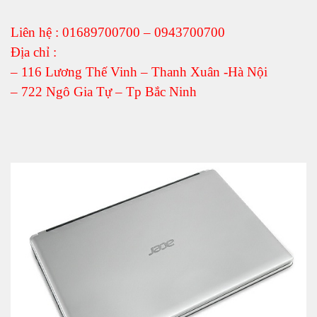
Liên hệ : 01689700700 – 0943700700
Địa chỉ :
– 116 Lương Thế Vinh – Thanh Xuân -Hà Nội
– 722 Ngô Gia Tự – Tp Bắc Ninh