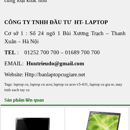
cùng loại khác như
CÔNG TY TNHH ĐẦU TƯ HT- LAPTOP
Cơ sở 1 : Số 24 ngõ 1 Bùi Xương Trạch – Thanh
Xuân – Hà Nội
TEL
: 01252 700 700 – 01689 700 700
EMAIL:
Huutrieudo@gmail.com
Website: Http://banlaptopcugiare.net
Tags:
laptop cu
,
laptop cu acer
,
laptop cu acer v5-431
,
laptop cu gia re
,
may
tinh xach tay cu
Sản phẩm liên quan