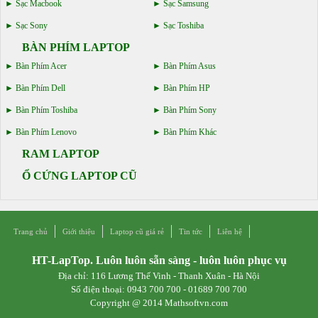
Sạc Macbook
Sạc Samsung
Sạc Sony
Sạc Toshiba
BÀN PHÍM LAPTOP
Bàn Phím Acer
Bàn Phím Asus
Bàn Phím Dell
Bàn Phím HP
Bàn Phím Toshiba
Bàn Phím Sony
Bàn Phím Lenovo
Bàn Phím Khác
RAM LAPTOP
Ổ CỨNG LAPTOP CŨ
Trang chủ
Giới thiệu
Laptop cũ giá rẻ
Tin tức
Liên hệ
HT-LapTop. Luôn luôn sẵn sàng - luôn luôn phục vụ
Địa chỉ: 116 Lương Thế Vinh - Thanh Xuân - Hà Nội
Số điện thoại: 0943 700 700 - 01689 700 700
Copyright @ 2014 Mathsoftvn.com