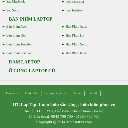
Sạc Macbook
Sạc Samsung
Sạc Sony
Sạc Toshiba
BÀN PHÍM LAPTOP
Bàn Phím Acer
Bàn Phím Asus
Bàn Phím Dell
Bàn Phím HP
Bàn Phím Toshiba
Bàn Phím Sony
Bàn Phím Lenovo
Bàn Phím Khác
RAM LAPTOP
Ổ CỨNG LAPTOP CŨ
Trang chủ
Giới thiệu
Laptop cũ giá rẻ
Tin tức
Liên hệ
HT-LapTop. Luôn luôn sẵn sàng - luôn luôn phục vụ
Địa chỉ: 116 Lương Thế Vinh - Thanh Xuân - Hà Nội
Số điện thoại: 0943 700 700 - 01689 700 700
Copyright @ 2014 Mathsoftvn.com