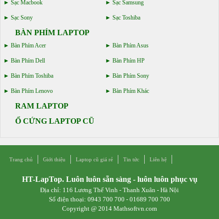
Sạc Macbook
Sạc Samsung
Sạc Sony
Sạc Toshiba
BÀN PHÍM LAPTOP
Bàn Phím Acer
Bàn Phím Asus
Bàn Phím Dell
Bàn Phím HP
Bàn Phím Toshiba
Bàn Phím Sony
Bàn Phím Lenovo
Bàn Phím Khác
RAM LAPTOP
Ổ CỨNG LAPTOP CŨ
Trang chủ
Giới thiệu
Laptop cũ giá rẻ
Tin tức
Liên hệ
HT-LapTop. Luôn luôn sẵn sàng - luôn luôn phục vụ
Địa chỉ: 116 Lương Thế Vinh - Thanh Xuân - Hà Nội
Số điện thoại: 0943 700 700 - 01689 700 700
Copyright @ 2014 Mathsoftvn.com