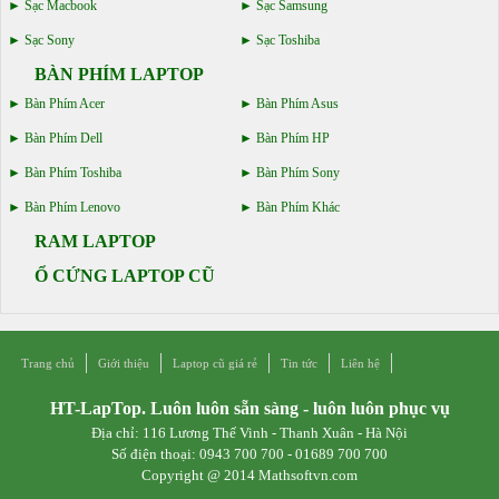
Sạc Macbook
Sạc Samsung
Sạc Sony
Sạc Toshiba
BÀN PHÍM LAPTOP
Bàn Phím Acer
Bàn Phím Asus
Bàn Phím Dell
Bàn Phím HP
Bàn Phím Toshiba
Bàn Phím Sony
Bàn Phím Lenovo
Bàn Phím Khác
RAM LAPTOP
Ổ CỨNG LAPTOP CŨ
Trang chủ
Giới thiệu
Laptop cũ giá rẻ
Tin tức
Liên hệ
HT-LapTop. Luôn luôn sẵn sàng - luôn luôn phục vụ
Địa chỉ: 116 Lương Thế Vinh - Thanh Xuân - Hà Nội
Số điện thoại: 0943 700 700 - 01689 700 700
Copyright @ 2014 Mathsoftvn.com