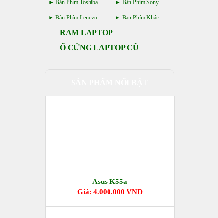
Bàn Phím Toshiba
Bàn Phím Sony
Bàn Phím Lenovo
Bàn Phím Khác
RAM LAPTOP
Ổ CỨNG LAPTOP CŨ
SẢN PHẨM NỔI BẬT
Asus K55a
Giá: 4.000.000 VNĐ