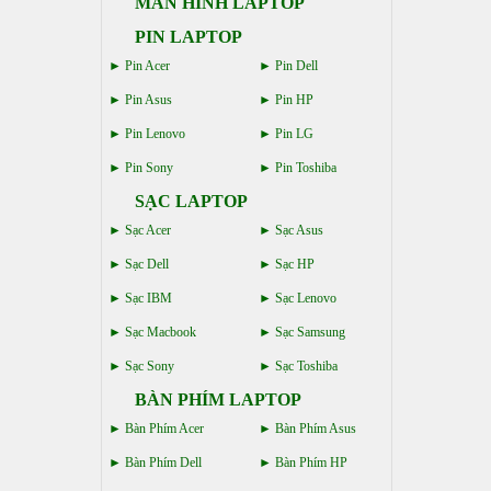
MÀN HÌNH LAPTOP
PIN LAPTOP
Pin Acer
Pin Dell
Pin Asus
Pin HP
Pin Lenovo
Pin LG
Pin Sony
Pin Toshiba
SẠC LAPTOP
Sạc Acer
Sạc Asus
Sạc Dell
Sạc HP
Sạc IBM
Sạc Lenovo
Sạc Macbook
Sạc Samsung
Sạc Sony
Sạc Toshiba
BÀN PHÍM LAPTOP
Bàn Phím Acer
Bàn Phím Asus
Bàn Phím Dell
Bàn Phím HP