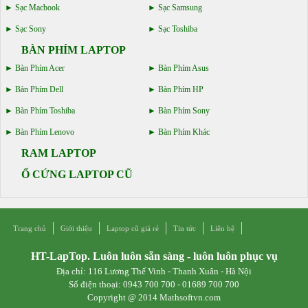
Sạc Macbook
Sạc Samsung
Sạc Sony
Sạc Toshiba
BÀN PHÍM LAPTOP
Bàn Phím Acer
Bàn Phím Asus
Bàn Phím Dell
Bàn Phím HP
Bàn Phím Toshiba
Bàn Phím Sony
Bàn Phím Lenovo
Bàn Phím Khác
RAM LAPTOP
Ổ CỨNG LAPTOP CŨ
Trang chủ
Giới thiệu
Laptop cũ giá rẻ
Tin tức
Liên hệ
HT-LapTop. Luôn luôn sẵn sàng - luôn luôn phục vụ
Địa chỉ: 116 Lương Thế Vinh - Thanh Xuân - Hà Nội
Số điện thoại: 0943 700 700 - 01689 700 700
Copyright @ 2014 Mathsoftvn.com