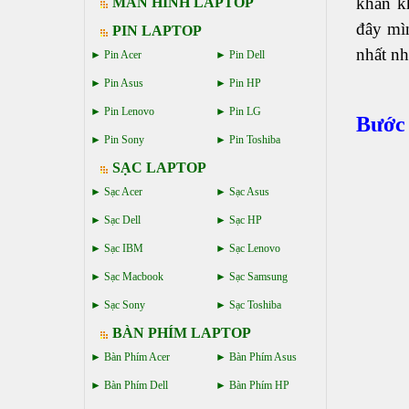
khăn k
MÀN HÌNH LAPTOP
đây mì
PIN LAPTOP
nhất nh
Pin Acer
Pin Dell
Pin Asus
Pin HP
Pin Lenovo
Pin LG
Bước 
Pin Sony
Pin Toshiba
SẠC LAPTOP
Sạc Acer
Sạc Asus
Sạc Dell
Sạc HP
Sạc IBM
Sạc Lenovo
Sạc Macbook
Sạc Samsung
Sạc Sony
Sạc Toshiba
BÀN PHÍM LAPTOP
Bàn Phím Acer
Bàn Phím Asus
Bàn Phím Dell
Bàn Phím HP