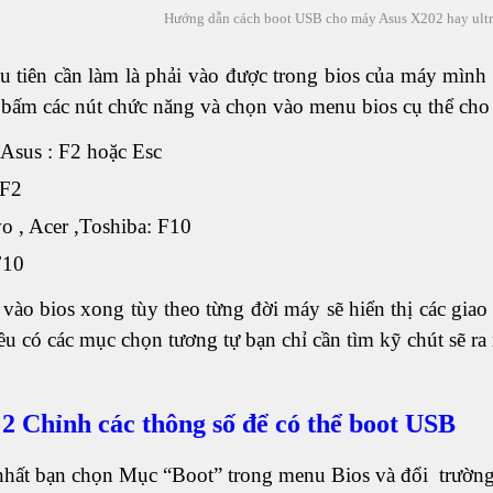
Hướng dẫn cách boot USB cho máy Asus X202 hay ult
u tiên cần làm là phải vào được trong bios của máy mìn
 bấm các nút chức năng và chọn vào menu bios cụ thể ch
Asus : F2 hoặc Esc
 F2
o , Acer ,Toshiba: F10
F10
 vào bios xong tùy theo từng đời máy sẽ hiển thị các gia
u có các mục chọn tương tự bạn chỉ cần tìm kỹ chút sẽ ra
2 Chỉnh các thông số để có thể boot USB
nhất bạn chọn Mục “Boot” trong menu Bios và đổi trườ