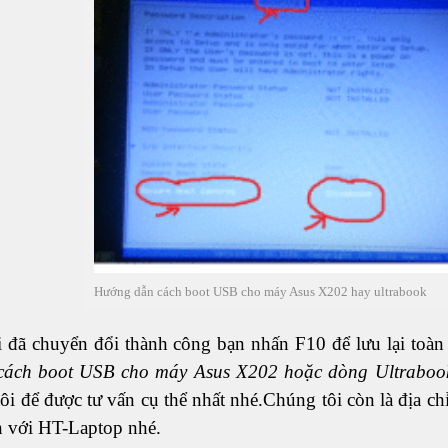
Hướng dẫn cách boot USB cho máy Asus X202 hay ultrabook
i đã chuyển đổi thành công bạn nhấn F10 để lưu lại toà
cách boot USB cho máy Asus X202 hoặc dòng Ultraboo
ôi để được tư vấn cụ thể nhất nhé.Chúng tôi còn là địa c
n với HT-Laptop nhé.