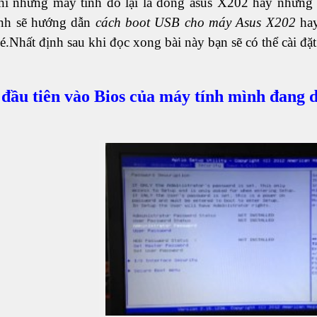
hi những máy tính đó lại là dòng asus X202 hay những 
nh sẽ hướng dẫn
cách boot USB cho máy Asus X202
hay
é.Nhất định sau khi đọc xong bài này bạn sẽ có thể cài đặt
đầu tiên vào Bios của máy tính mình đang 