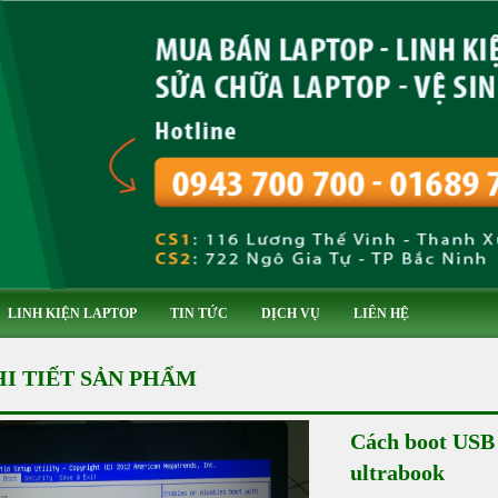
LINH KIỆN LAPTOP
TIN TỨC
DỊCH VỤ
LIÊN HỆ
HI TIẾT SẢN PHẨM
Cách boot USB
ultrabook