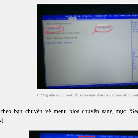
Hướng dẫn cách boot USB cho máy Asus X202 hay ultraboo
 theo bạn chuyển về menu bios chuyển sang mục “Sec
e]