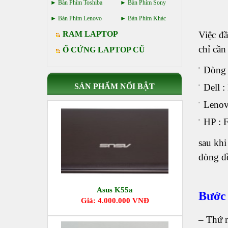
Bàn Phím Toshiba
Bàn Phím Sony
Bàn Phím Lenovo
Bàn Phím Khác
RAM LAPTOP
Việc đầ
chỉ cần
Ổ CỨNG LAPTOP CŨ
Dòng 
SẢN PHẨM NỔI BẬT
Dell :
Lenov
HP : 
sau khi
dòng đề
Asus K55a
Bước 
Giá: 4.000.000 VNĐ
– Thứ 