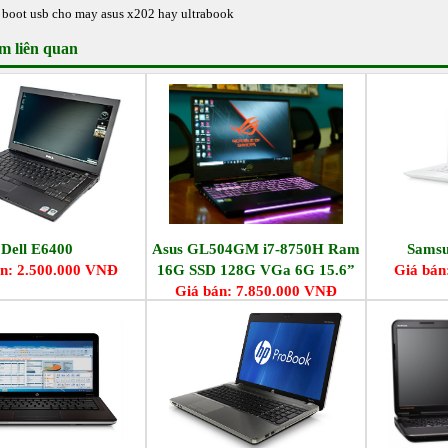
 boot usb cho may asus x202 hay ultrabook
m liên quan
Dell E6400
Asus GL504GM i7-8750H Ram
Sams
n: 2.500.000 VNĐ
16G SSD 128G VGa 6G 15.6”
Giá bán
Giá bán: 7.850.000 VNĐ