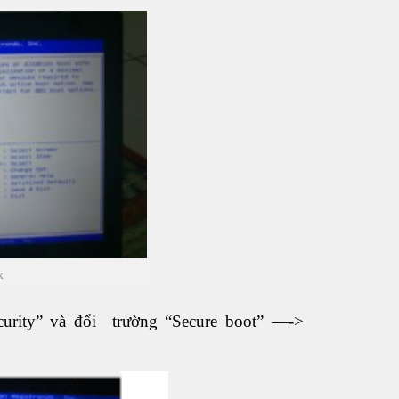
k
urity” và đổi trường “Secure boot” —->