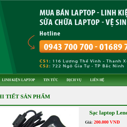
LINH KIỆN LAPTOP
TIN TỨC
DỊCH VỤ
LIÊN HỆ
HI TIẾT SẢN PHẨM
Sạc laptop Len
200.000 VNĐ
Giá: