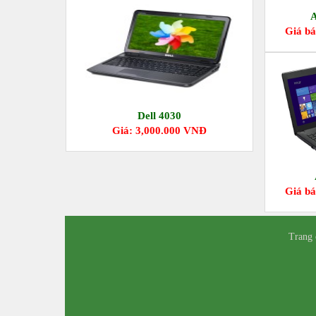
A
Giá bá
Dell 4030
Giá: 3,000.000 VNĐ
Giá bá
Trang