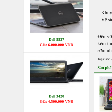
– Khuy
– Vệ si
Đến vớ
Dell 5537
kèm the
Giá: 6.000.000 VNĐ
sớm nh
Tags:
sac 
Sản phẩ
Dell 3420
Giá: 4.500.000 VNĐ