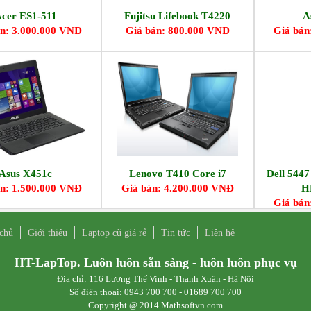
cer ES1-511
Fujitsu Lifebook T4220
A
n: 3.000.000 VNĐ
Giá bán: 800.000 VNĐ
Giá bán
Asus X451c
Lenovo T410 Core i7
Dell 544
n: 1.500.000 VNĐ
Giá bán: 4.200.000 VNĐ
H
Giá bán
 chủ
Giới thiệu
Laptop cũ giá rẻ
Tin tức
Liên hệ
HT-LapTop. Luôn luôn sẵn sàng - luôn luôn phục vụ
Địa chỉ: 116 Lương Thế Vinh - Thanh Xuân - Hà Nội
Số điện thoại: 0943 700 700 - 01689 700 700
Copyright @ 2014 Mathsoftvn.com