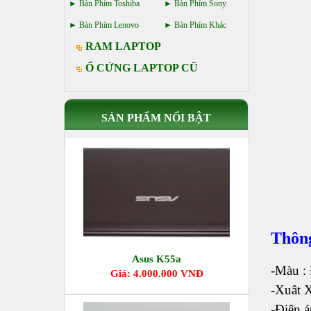
Bàn Phím Toshiba
Bàn Phím Sony
Bàn Phím Lenovo
Bàn Phím Khác
RAM LAPTOP
Ổ CỨNG LAPTOP CŨ
SẢN PHẨM NỔI BẬT
Thông
Asus K55a
-Màu :
Giá: 4.000.000 VNĐ
-Xuât 
-Điện 