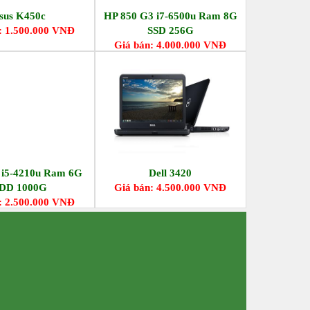
sus K450c
HP 850 G3 i7-6500u Ram 8G
: 1.500.000 VNĐ
SSD 256G
Giá bán: 4.000.000 VNĐ
7 i5-4210u Ram 6G
Dell 3420
DD 1000G
Giá bán: 4.500.000 VNĐ
: 2.500.000 VNĐ