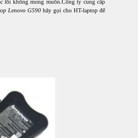
hoặc lỗi không mong muốn.Công ty cung cấp
ptop Lenovo G590
hãy gọi cho HT-laptop để