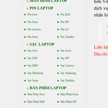
MÀN HÌNH LAPTOP
hơn.Vớ
dịch v
PIN LAPTOP
nhận hà
Pin Acer
Pin Dell
Pin Asus
Pin HP
Pin Lenovo
Pin LG
Pin Sony
Pin Toshiba
SẠC LAPTOP
Liên h
Sạc Acer
Sạc Asus
Địa ch
Sạc Dell
Sạc HP
Sạc IBM
Sạc Lenovo
Sạc Macbook
Sạc Samsung
Sạc Sony
Sạc Toshiba
BÀN PHÍM LAPTOP
Bàn Phím Acer
Bàn Phím Asus
Bàn Phím Dell
Bàn Phím HP