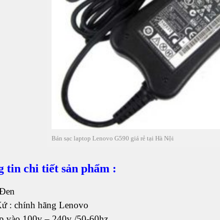
Bán sạc laptop Lenovo G590 giá rẻ tại Hà Nội
 tin chi tiết sản phẩm :
 Đen
Xứ : chính hãng Lenovo
áp vào 100v – 240v /50-60hz