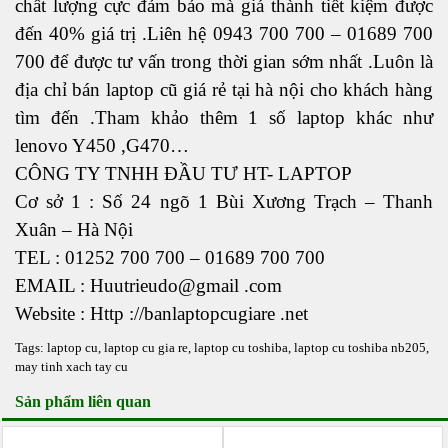
chất lượng cực đảm bảo mà giá thành tiết kiệm được
đến 40% giá trị .Liên hệ 0943 700 700 – 01689 700
700 để được tư vấn trong thời gian sớm nhất .Luôn là
địa chỉ bán
laptop cũ
giá rẻ tại hà nội cho khách hàng
tìm đến .Tham khảo thêm 1 số laptop khác như
lenovo Y450 ,G470…
CÔNG TY TNHH ĐẦU TƯ HT- LAPTOP
Cơ sở 1 : Số 24 ngõ 1 Bùi Xương Trạch – Thanh
Xuân – Hà Nội
TEL : 01252 700 700 – 01689 700 700
EMAIL : Huutrieudo@gmail .com
Website : Http ://banlaptopcugiare .net
Tags:
laptop cu
,
laptop cu gia re
,
laptop cu toshiba
,
laptop cu toshiba nb205
,
may tinh xach tay cu
Sản phẩm liên quan