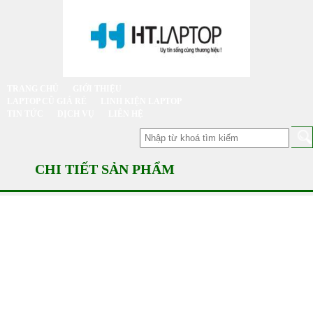
TRANG CHỦ
GIỚI THIỆU
LAPTOP CŨ GIÁ RẺ
LINH KIỆN LAPTOP
TIN TỨC
DỊCH VỤ
LIÊN HỆ
CHI TIẾT SẢN PHẨM