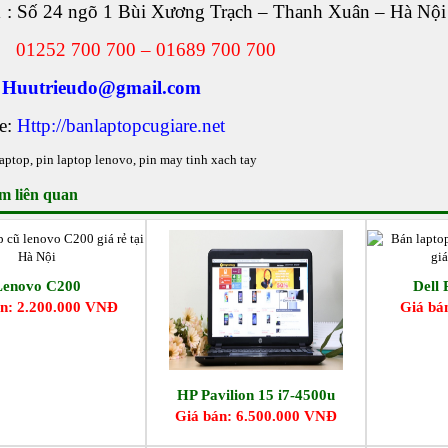
1 : Số 24 ngõ 1 Bùi Xương Trạch – Thanh Xuân – Hà Nội
:
01252 700 700 – 01689 700 700
:
Huutrieudo@gmail.com
e:
Http://banlaptopcugiare.net
laptop
,
pin laptop lenovo
,
pin may tinh xach tay
m liên quan
Lenovo C200
Dell 
n: 2.200.000 VNĐ
Giá bá
HP Pavilion 15 i7-4500u
Giá bán: 6.500.000 VNĐ