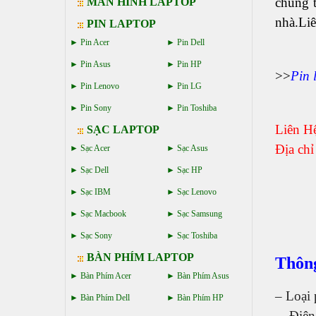
chúng t
MÀN HÌNH LAPTOP
nhà.Liê
PIN LAPTOP
Pin Acer
Pin Dell
Pin Asus
Pin HP
>>
Pin 
Pin Lenovo
Pin LG
Pin Sony
Pin Toshiba
Liên H
SẠC LAPTOP
Địa ch
Sạc Acer
Sạc Asus
Sạc Dell
Sạc HP
Sạc IBM
Sạc Lenovo
Sạc Macbook
Sạc Samsung
Sạc Sony
Sạc Toshiba
BÀN PHÍM LAPTOP
Thông
Bàn Phím Acer
Bàn Phím Asus
– Loại p
Bàn Phím Dell
Bàn Phím HP
– Điện