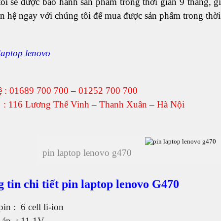
ôi sẽ được bảo hành sản phẩm trong thời gian 9 tháng, g
n hệ ngay với chúng tôi để mua được sản phẩm trong thời
laptop lenovo
ệ : 01689 700 700 – 01252 700 700
ỉ : 116 Lương Thế Vinh – Thanh Xuân – Hà Nội
pin laptop lenovo g470
 tin chi tiết pin laptop lenovo G470
in : 6 cell li-ion
 áp : 11,1V