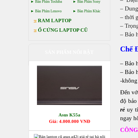
Bàn Phím Toshiba
Bàn Phím Sony
– Dung
Bàn Phím Lenovo
Bàn Phím Khác
– thời 
RAM LAPTOP
– Trọn
Ổ CỨNG LAPTOP CŨ
– Bảo 
Chế Đ
SẢN PHẨM NỔI BẬT
– Bảo h
– Bảo h
-không 
Đến vớ
độ bảo 
rẻ
uy t
Asus K55a
ngay h
Giá: 4.000.000 VNĐ
CÔNG