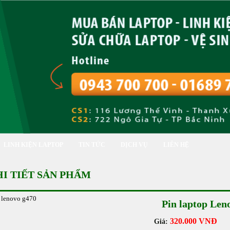
LINH KIỆN LAPTOP
TIN TỨC
DỊCH VỤ
LIÊN HỆ
HI TIẾT SẢN PHẨM
Pin laptop Len
320.000 VNĐ
Giá: