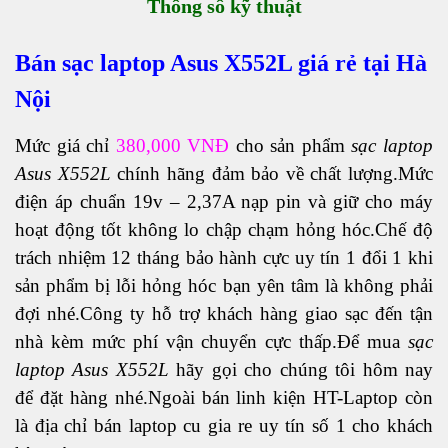
Thông số kỹ thuật
Bán sạc laptop Asus X552L giá rẻ tại Hà
Nội
Mức giá chỉ
380,000 VNĐ
cho sản phẩm
sạc laptop
Asus X552L
chính hãng đảm bảo về chất lượng.Mức
điện áp chuẩn 19v – 2,37A nạp pin và giữ cho máy
hoạt động tốt không lo chập chạm hỏng hóc.Chế độ
trách nhiệm 12 tháng bảo hành cực uy tín 1 đổi 1 khi
sản phẩm bị lỗi hỏng hóc bạn yên tâm là không phải
đợi nhé.Công ty hỗ trợ khách hàng giao sạc đến tận
nhà kèm mức phí vận chuyển cực thấp.Để mua
sạc
laptop Asus X552L
hãy gọi cho chúng tôi hôm nay
để đặt hàng nhé.Ngoài bán linh kiện HT-Laptop còn
là địa chỉ bán
laptop cu gia re
uy tín số 1 cho khách